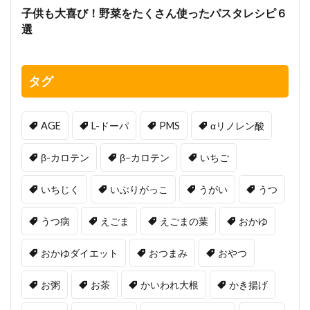
子供も大喜び！野菜をたくさん使ったパスタレシピ６
選
タグ
AGE
L-ドーパ
PMS
αリノレン酸
β-カロテン
β−カロテン
いちご
いちじく
いぶりがっこ
うがい
うつ
うつ病
えごま
えごまの葉
おかゆ
おかゆダイエット
おつまみ
おやつ
お粥
お茶
かいわれ大根
かき揚げ