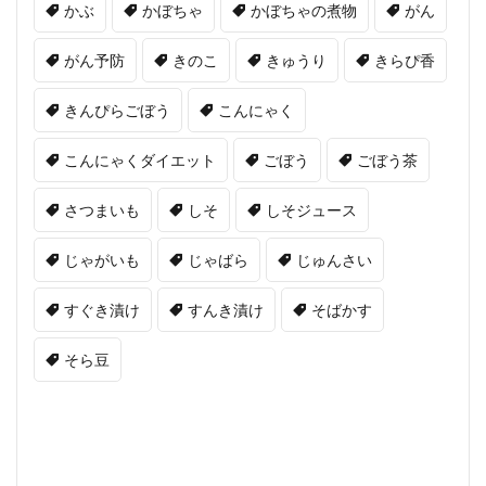
かぶ
かぼちゃ
かぼちゃの煮物
がん
がん予防
きのこ
きゅうり
きらぴ香
きんぴらごぼう
こんにゃく
こんにゃくダイエット
ごぼう
ごぼう茶
さつまいも
しそ
しそジュース
じゃがいも
じゃばら
じゅんさい
すぐき漬け
すんき漬け
そばかす
そら豆