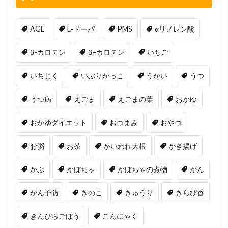
AGE
L-ドーパ
PMS
αリノレン酸
β-カロテン
β−カロテン
いちご
いちじく
いぶりがっこ
うがい
うつ
うつ病
えごま
えごまの葉
おかゆ
おかゆダイエット
おつまみ
おやつ
お粥
お茶
かいわれ大根
かき揚げ
かぶ
かぼちゃ
かぼちゃの煮物
がん
がん予防
きのこ
きゅうり
きらぴ香
きんぴらごぼう
こんにゃく