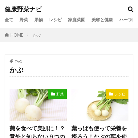
健康野菜ナビ
全て
野菜
果物
レシピ
家庭菜園
美容と健康
ハーブ
HOME
かぶ
TAG
かぶ
野菜
レシピ
蕪を食べて美肌に！？
葉っぱも使って栄養を
意外と知らない９つの
摂ろう！かぶの葉を使