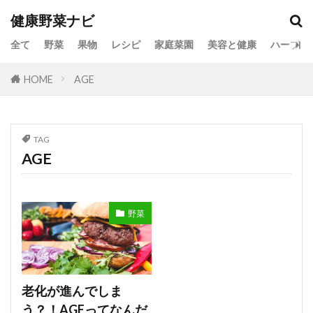
健康野菜ナビ
全て
野菜
果物
レシピ
家庭菜園
美容と健康
ハーブ
HOME
AGE
TAG
AGE
野菜
老化が進んでしま
う？！AGEってなんだ