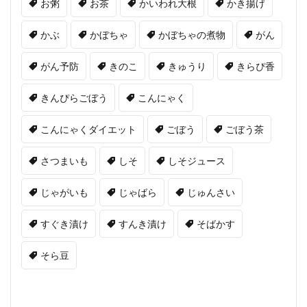
お粥
お茶
かいわれ大根
かき揚げ
かぶ
かぼちゃ
かぼちゃの煮物
がん
がん予防
きのこ
きゅうり
きらぴ香
きんぴらごぼう
こんにゃく
こんにゃくダイエット
ごぼう
ごぼう茶
さつまいも
しそ
しそジュース
じゃがいも
じゃばら
じゅんさい
すぐき漬け
すんき漬け
そばかす
そら豆