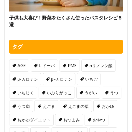
子供も大喜び！野菜をたくさん使ったパスタレシピ６
選
タグ
AGE
L-ドーパ
PMS
αリノレン酸
β-カロテン
β−カロテン
いちご
いちじく
いぶりがっこ
うがい
うつ
うつ病
えごま
えごまの葉
おかゆ
おかゆダイエット
おつまみ
おやつ