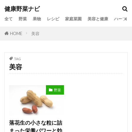
健康野菜ナビ
全て
野菜
果物
レシピ
家庭菜園
美容と健康
ハーブ
HOME
美容
TAG
美容
野菜
落花生の小さな粒に詰
まった栄養パワーと効