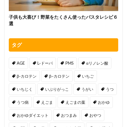
子供も大喜び！野菜をたくさん使ったパスタレシピ６
選
タグ
AGE
L-ドーパ
PMS
αリノレン酸
β-カロテン
β−カロテン
いちご
いちじく
いぶりがっこ
うがい
うつ
うつ病
えごま
えごまの葉
おかゆ
おかゆダイエット
おつまみ
おやつ