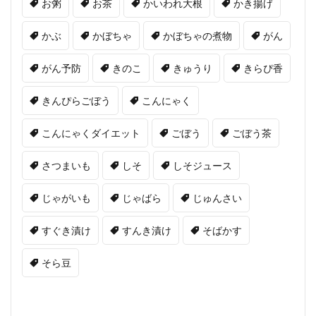
お粥
お茶
かいわれ大根
かき揚げ
かぶ
かぼちゃ
かぼちゃの煮物
がん
がん予防
きのこ
きゅうり
きらぴ香
きんぴらごぼう
こんにゃく
こんにゃくダイエット
ごぼう
ごぼう茶
さつまいも
しそ
しそジュース
じゃがいも
じゃばら
じゅんさい
すぐき漬け
すんき漬け
そばかす
そら豆