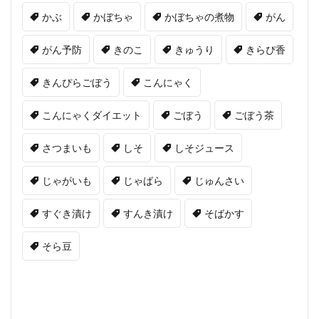
かぶ
かぼちゃ
かぼちゃの煮物
がん
がん予防
きのこ
きゅうり
きらぴ香
きんぴらごぼう
こんにゃく
こんにゃくダイエット
ごぼう
ごぼう茶
さつまいも
しそ
しそジュース
じゃがいも
じゃばら
じゅんさい
すぐき漬け
すんき漬け
そばかす
そら豆