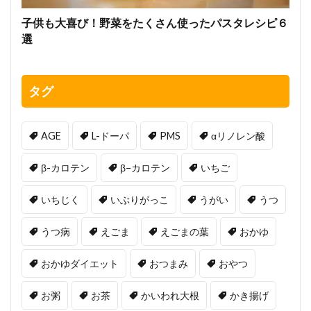
子供も大喜び！野菜をたくさん使ったパスタレシピ６
選
タグ
AGE
L-ドーパ
PMS
αリノレン酸
β-カロテン
β−カロテン
いちご
いちじく
いぶりがっこ
うがい
うつ
うつ病
えごま
えごまの葉
おかゆ
おかゆダイエット
おつまみ
おやつ
お粥
お茶
かいわれ大根
かき揚げ