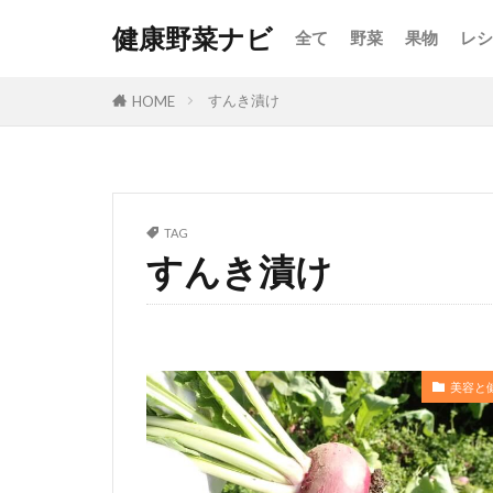
健康野菜ナビ
全て
野菜
果物
レシ
すんき漬け
HOME
TAG
すんき漬け
美容と