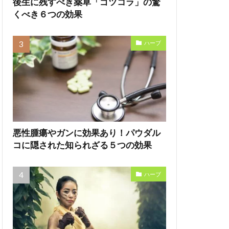
後生に残すべき薬草「ゴツコラ」の驚
くべき６つの効果
ハーブ
悪性腫瘍やガンに効果あり！パウダル
コに隠された知られざる５つの効果
ハーブ