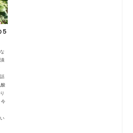
の５
な
漬
話
乳酸
り
 今
い