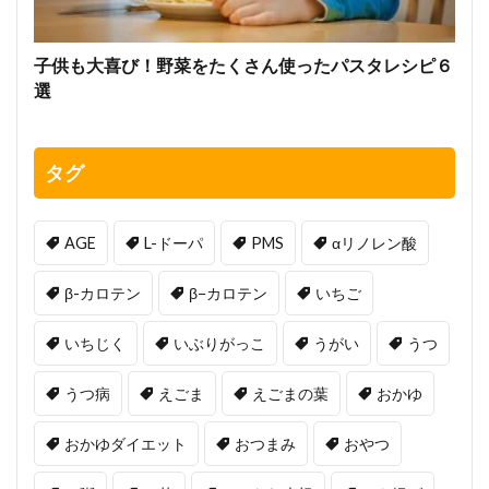
子供も大喜び！野菜をたくさん使ったパスタレシピ６
選
タグ
AGE
L-ドーパ
PMS
αリノレン酸
β-カロテン
β−カロテン
いちご
いちじく
いぶりがっこ
うがい
うつ
うつ病
えごま
えごまの葉
おかゆ
おかゆダイエット
おつまみ
おやつ