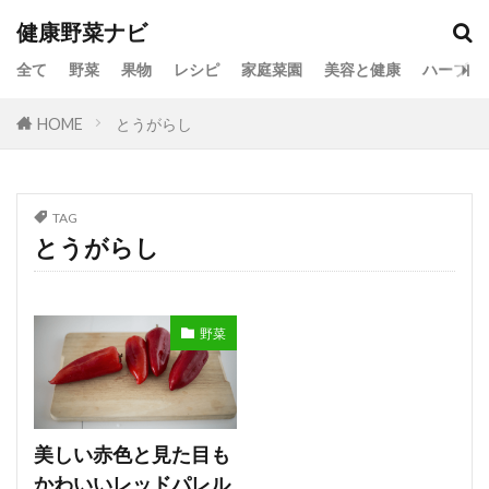
健康野菜ナビ
全て
野菜
果物
レシピ
家庭菜園
美容と健康
ハーブ
HOME
とうがらし
TAG
とうがらし
野菜
美しい赤色と見た目も
かわいいレッドパレル