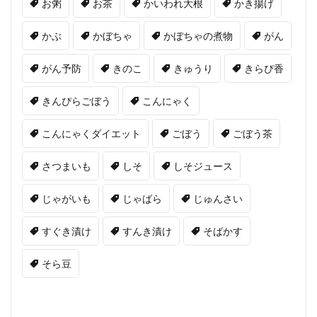
お粥
お茶
かいわれ大根
かき揚げ
かぶ
かぼちゃ
かぼちゃの煮物
がん
がん予防
きのこ
きゅうり
きらぴ香
きんぴらごぼう
こんにゃく
こんにゃくダイエット
ごぼう
ごぼう茶
さつまいも
しそ
しそジュース
じゃがいも
じゃばら
じゅんさい
すぐき漬け
すんき漬け
そばかす
そら豆