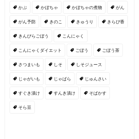
かぶ
かぼちゃ
かぼちゃの煮物
がん
がん予防
きのこ
きゅうり
きらぴ香
きんぴらごぼう
こんにゃく
こんにゃくダイエット
ごぼう
ごぼう茶
さつまいも
しそ
しそジュース
じゃがいも
じゃばら
じゅんさい
すぐき漬け
すんき漬け
そばかす
そら豆