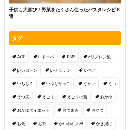
子供も大喜び！野菜をたくさん使ったパスタレシピ６
選
タグ
AGE
L-ドーパ
PMS
αリノレン酸
β-カロテン
β−カロテン
いちご
いちじく
いぶりがっこ
うがい
うつ
うつ病
えごま
えごまの葉
おかゆ
おかゆダイエット
おつまみ
おやつ
お粥
お茶
かいわれ大根
かき揚げ