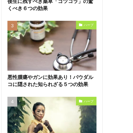
後生に残すべき薬草「ゴツコラ」の驚
くべき６つの効果
ハーブ
悪性腫瘍やガンに効果あり！パウダル
コに隠された知られざる５つの効果
ハーブ