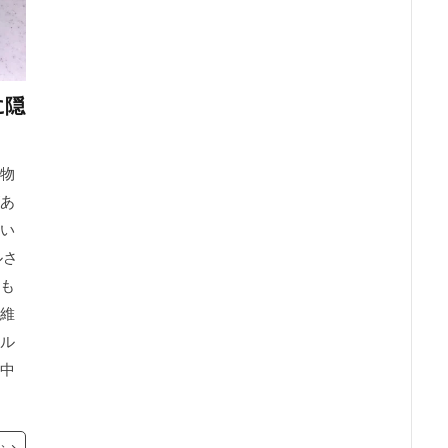
に隠
物
あ
い
ルさ
も
維
ル
中
む