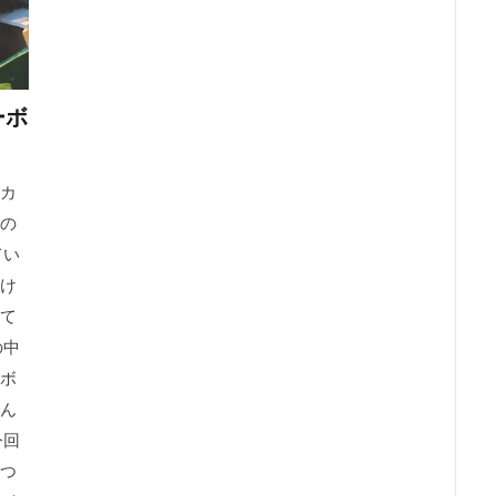
ーボ
カ
の
てい
け
て
の中
ボ
ん
今回
つ