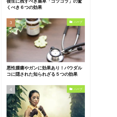
後生に残すべき薬草「ゴツコラ」の驚
くべき６つの効果
ハーブ
悪性腫瘍やガンに効果あり！パウダル
コに隠された知られざる５つの効果
ハーブ