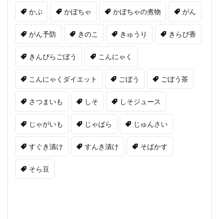
かぶ
かぼちゃ
かぼちゃの煮物
がん
がん予防
きのこ
きゅうり
きらぴ香
きんぴらごぼう
こんにゃく
こんにゃくダイエット
ごぼう
ごぼう茶
さつまいも
しそ
しそジュース
じゃがいも
じゃばら
じゅんさい
すぐき漬け
すんき漬け
そばかす
そら豆