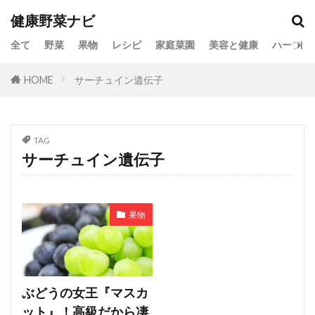
健康野菜ナビ
全て
野菜
果物
レシピ
家庭菜園
美容と健康
ハーブ
HOME
サーチュイン遺伝子
TAG
サーチュイン遺伝子
果物
ぶどうの女王『マスカ
ット』！高級だから凄