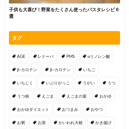
子供も大喜び！野菜をたくさん使ったパスタレシピ６
選
タグ
AGE
L-ドーパ
PMS
αリノレン酸
β-カロテン
β−カロテン
いちご
いちじく
いぶりがっこ
うがい
うつ
うつ病
えごま
えごまの葉
おかゆ
おかゆダイエット
おつまみ
おやつ
お粥
お茶
かいわれ大根
かき揚げ