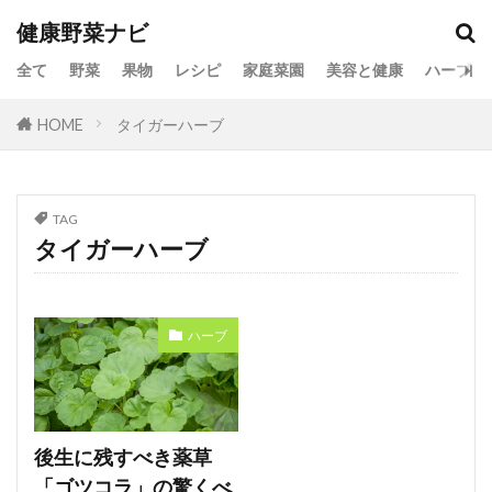
健康野菜ナビ
全て
野菜
果物
レシピ
家庭菜園
美容と健康
ハーブ
HOME
タイガーハーブ
TAG
タイガーハーブ
ハーブ
後生に残すべき薬草
「ゴツコラ」の驚くべ