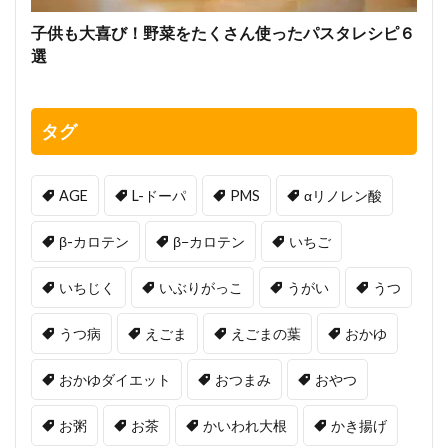
子供も大喜び！野菜をたくさん使ったパスタレシピ６
選
タグ
AGE
L-ドーパ
PMS
αリノレン酸
β-カロテン
β−カロテン
いちご
いちじく
いぶりがっこ
うがい
うつ
うつ病
えごま
えごまの葉
おかゆ
おかゆダイエット
おつまみ
おやつ
お粥
お茶
かいわれ大根
かき揚げ