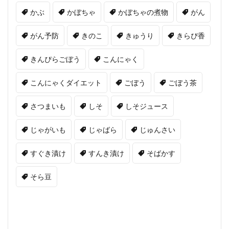
かぶ
かぼちゃ
かぼちゃの煮物
がん
がん予防
きのこ
きゅうり
きらぴ香
きんぴらごぼう
こんにゃく
こんにゃくダイエット
ごぼう
ごぼう茶
さつまいも
しそ
しそジュース
じゃがいも
じゃばら
じゅんさい
すぐき漬け
すんき漬け
そばかす
そら豆