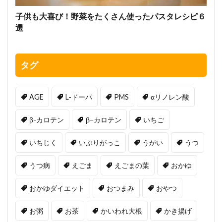
子供も大喜び！野菜をたくさん使ったパスタレシピ６
選
タグ
AGE
L-ドーパ
PMS
αリノレン酸
β-カロテン
β−カロテン
いちご
いちじく
いぶりがっこ
うがい
うつ
うつ病
えごま
えごまの葉
おかゆ
おかゆダイエット
おつまみ
おやつ
お粥
お茶
かいわれ大根
かき揚げ