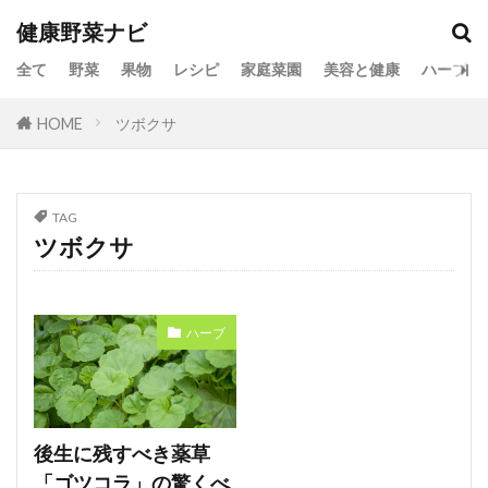
健康野菜ナビ
全て
野菜
果物
レシピ
家庭菜園
美容と健康
ハーブ
HOME
ツボクサ
TAG
ツボクサ
ハーブ
後生に残すべき薬草
「ゴツコラ」の驚くべ