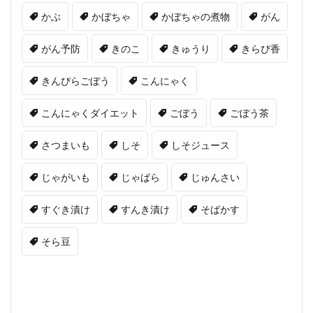
かぶ
かぼちゃ
かぼちゃの煮物
がん
がん予防
きのこ
きゅうり
きらぴ香
きんぴらごぼう
こんにゃく
こんにゃくダイエット
ごぼう
ごぼう茶
さつまいも
しそ
しそジュース
じゃがいも
じゃばら
じゅんさい
すぐき漬け
すんき漬け
そばかす
そら豆