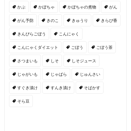
かぶ
かぼちゃ
かぼちゃの煮物
がん
がん予防
きのこ
きゅうり
きらぴ香
きんぴらごぼう
こんにゃく
こんにゃくダイエット
ごぼう
ごぼう茶
さつまいも
しそ
しそジュース
じゃがいも
じゃばら
じゅんさい
すぐき漬け
すんき漬け
そばかす
そら豆