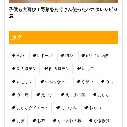
子供も大喜び！野菜をたくさん使ったパスタレシピ６
選
タグ
AGE
L-ドーパ
PMS
αリノレン酸
β-カロテン
β−カロテン
いちご
いちじく
いぶりがっこ
うがい
うつ
うつ病
えごま
えごまの葉
おかゆ
おかゆダイエット
おつまみ
おやつ
お粥
お茶
かいわれ大根
かき揚げ