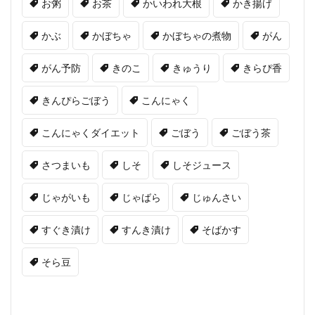
お粥
お茶
かいわれ大根
かき揚げ
かぶ
かぼちゃ
かぼちゃの煮物
がん
がん予防
きのこ
きゅうり
きらぴ香
きんぴらごぼう
こんにゃく
こんにゃくダイエット
ごぼう
ごぼう茶
さつまいも
しそ
しそジュース
じゃがいも
じゃばら
じゅんさい
すぐき漬け
すんき漬け
そばかす
そら豆