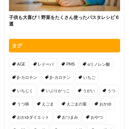
子供も大喜び！野菜をたくさん使ったパスタレシピ６
選
タグ
AGE
L-ドーパ
PMS
αリノレン酸
β-カロテン
β−カロテン
いちご
いちじく
いぶりがっこ
うがい
うつ
うつ病
えごま
えごまの葉
おかゆ
おかゆダイエット
おつまみ
おやつ