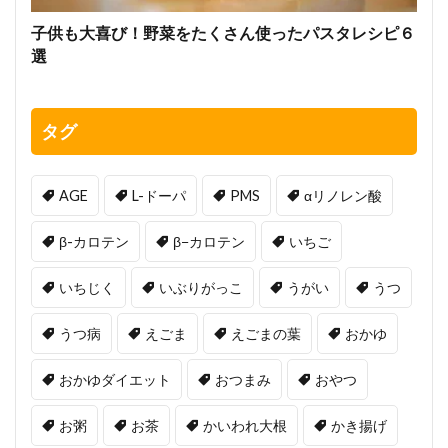
子供も大喜び！野菜をたくさん使ったパスタレシピ６
選
タグ
AGE
L-ドーパ
PMS
αリノレン酸
β-カロテン
β−カロテン
いちご
いちじく
いぶりがっこ
うがい
うつ
うつ病
えごま
えごまの葉
おかゆ
おかゆダイエット
おつまみ
おやつ
お粥
お茶
かいわれ大根
かき揚げ