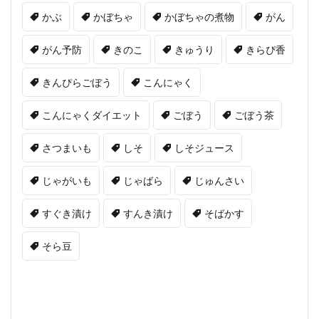
かぶ
かぼちゃ
かぼちゃの煮物
がん
がん予防
きのこ
きゅうり
きらぴ香
きんぴらごぼう
こんにゃく
こんにゃくダイエット
ごぼう
ごぼう茶
さつまいも
しそ
しそジュース
じゃがいも
じゃばら
じゅんさい
すぐき漬け
すんき漬け
そばかす
そら豆