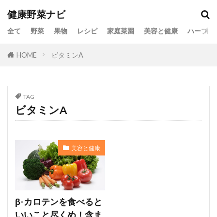
健康野菜ナビ
全て
野菜
果物
レシピ
家庭菜園
美容と健康
ハーブ
HOME
ビタミンA
TAG
ビタミンA
美容と健康
β-カロテンを食べると
いいこと尽くめ！含ま