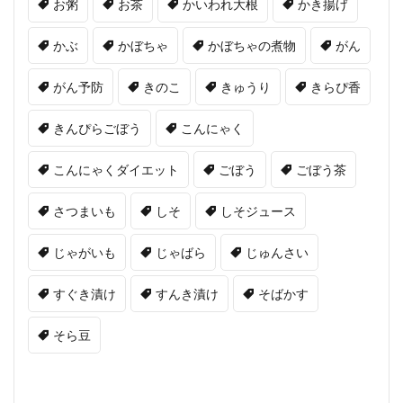
お粥
お茶
かいわれ大根
かき揚げ
かぶ
かぼちゃ
かぼちゃの煮物
がん
がん予防
きのこ
きゅうり
きらぴ香
きんぴらごぼう
こんにゃく
こんにゃくダイエット
ごぼう
ごぼう茶
さつまいも
しそ
しそジュース
じゃがいも
じゃばら
じゅんさい
すぐき漬け
すんき漬け
そばかす
そら豆