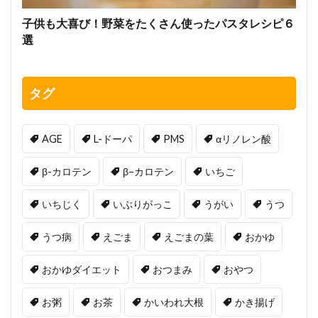
子供も大喜び！野菜をたくさん使ったパスタレシピ６
選
タグ
AGE
L-ドーパ
PMS
αリノレン酸
β-カロテン
β−カロテン
いちご
いちじく
いぶりがっこ
うがい
うつ
うつ病
えごま
えごまの葉
おかゆ
おかゆダイエット
おつまみ
おやつ
お粥
お茶
かいわれ大根
かき揚げ