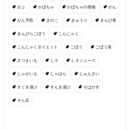
かぶ
かぼちゃ
かぼちゃの煮物
がん
がん予防
きのこ
きゅうり
きらぴ香
きんぴらごぼう
こんにゃく
こんにゃくダイエット
ごぼう
ごぼう茶
さつまいも
しそ
しそジュース
じゃがいも
じゃばら
じゅんさい
すぐき漬け
すんき漬け
そばかす
そら豆