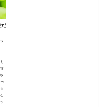
級だ
マ
を
雰
物
食べ
る
る
ッ