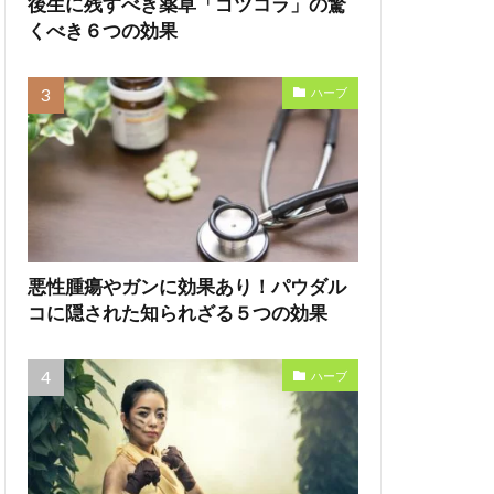
後生に残すべき薬草「ゴツコラ」の驚
くべき６つの効果
ハーブ
悪性腫瘍やガンに効果あり！パウダル
コに隠された知られざる５つの効果
ハーブ