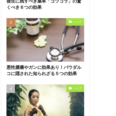
後生に残すべき薬草「ゴツコラ」の驚
くべき６つの効果
ハーブ
悪性腫瘍やガンに効果あり！パウダル
コに隠された知られざる５つの効果
ハーブ