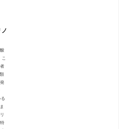
リノ
酸
。こ
者
分類
発
いる
ま
-リ
特