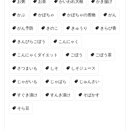
お粥
お茶
かいわれ大根
かき揚げ
かぶ
かぼちゃ
かぼちゃの煮物
がん
がん予防
きのこ
きゅうり
きらぴ香
きんぴらごぼう
こんにゃく
こんにゃくダイエット
ごぼう
ごぼう茶
さつまいも
しそ
しそジュース
じゃがいも
じゃばら
じゅんさい
すぐき漬け
すんき漬け
そばかす
そら豆