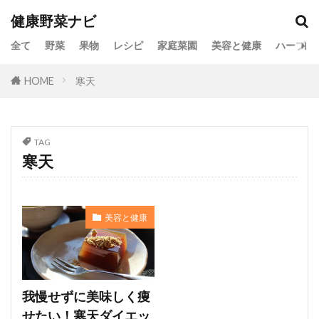
健康野菜ナビ
全て
野菜
果物
レシピ
家庭菜園
美容と健康
ハーブ
HOME
寒天
TAG
寒天
美容と健康
我慢せずに美味しく痩
せたい！寒天ダイエッ