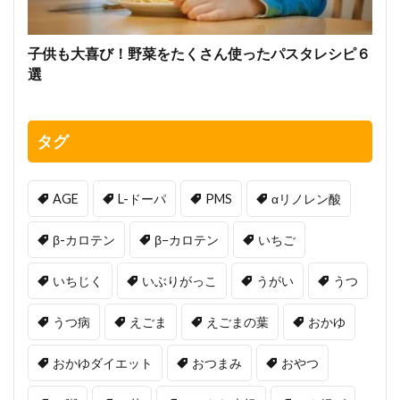
子供も大喜び！野菜をたくさん使ったパスタレシピ６
選
タグ
AGE
L-ドーパ
PMS
αリノレン酸
β-カロテン
β−カロテン
いちご
いちじく
いぶりがっこ
うがい
うつ
うつ病
えごま
えごまの葉
おかゆ
おかゆダイエット
おつまみ
おやつ