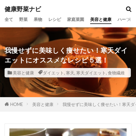
健康野菜ナビ
全て
野菜
果物
レシピ
家庭菜園
美容と健康
ハーブ
我慢せずに美味しく痩せたい！寒天ダイ
エットにオススメなレシピ５選！
美容と健康
ダイエット
,
寒天
,
寒天ダイエット
,
食物繊維
HOME
美容と健康
我慢せずに美味しく痩せたい！寒天ダ