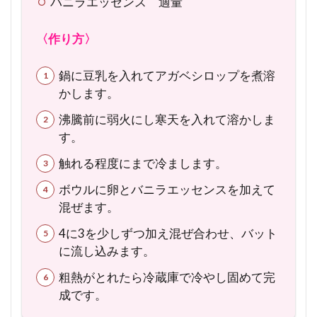
満足
バニラエッセンス 適量
感の
ある
〈作り方〉
寒天
寄せ
鍋に豆乳を入れてアガベシロップを煮溶
5
かします。
レシ
ピ
沸騰前に弱火にし寒天を入れて溶かしま
５：
す。
美容
に
触れる程度にまで冷まします。
も！
ボウルに卵とバニラエッセンスを加えて
トマ
混ぜます。
ト寒
天の
4に3を少しずつ加え混ぜ合わせ、バット
彩り
に流し込みます。
サラ
ダ
粗熱がとれたら冷蔵庫で冷やし固めて完
成です。