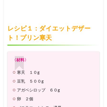
びも
ち風
寒天
3
レシピ１：ダイエットデザー
レシ
ピ
ト！プリン寒天
３：
おか
ずに
最
適！
〈材料〉
寒天
の中
寒天 １０g
華ス
ープ
豆乳 ５００g
4
アガベシロップ ６０g
レシ
ピ
卵 ２個
４：