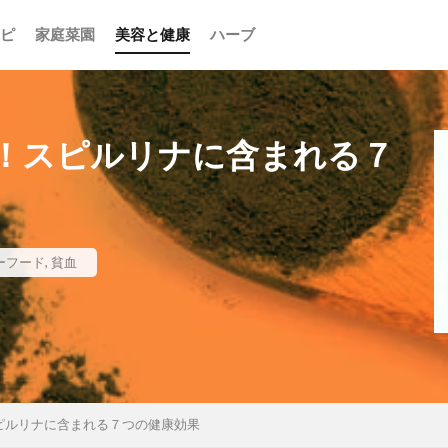
ピ
家庭菜園
美容と健康
ハーブ
！スピルリナに含まれる７
ーフード
,
貧血
ピルリナに含まれる７つの健康効果