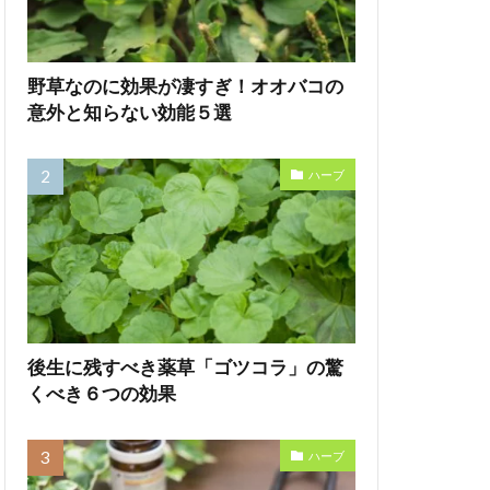
野草なのに効果が凄すぎ！オオバコの
意外と知らない効能５選
ハーブ
後生に残すべき薬草「ゴツコラ」の驚
くべき６つの効果
ハーブ