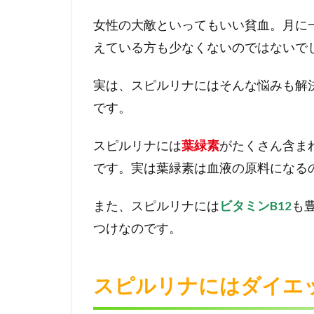
ト
女性の大敵といってもいい貧血。月に
効
果
えている方も少なくないのではないで
が
期
実は、スピルリナにはそんな悩みも解
待
で
です。
き
る
スピルリナには
葉緑素
がたくさん含ま
4
です。実は葉緑素は血液の原料になる
スピ
ルリ
また、スピルリナには
ビタミンB12
も
ナに
つけなのです。
は発
毛・
育毛
効果
スピルリナにはダイエ
も期
待で