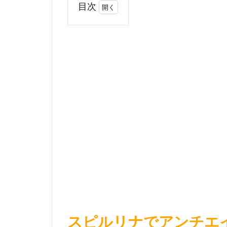
目次
1
スピ
ルリ
ナで
アン
チエ
イジ
ン
グ！
2
ス
ピ
ル
リ
ナ
で
スピルリナでアンチエ
貧