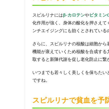
血
を
予
スピルリナには
β-カロテン
や
ビタミン
防
化作用が強く、身体の酸化を押さえて
で
き
ンチエイジングにも効くとされている
る
さらに、スピルリナの核酸は細胞から
3
ス
機能が衰えていくため核酸を合成する
ピ
取すると新陳代謝を促し老化防止に繋
ル
リ
いつまでも若々しく美しくを保ちたい
ナ
に
ですね。
は
ダ
イ
スピルリナで貧血を予
エ
ッ