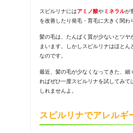
プ！
スピルリナには
アミノ酸
や
ミネラル
が
7
を改善したり発毛・育毛に大きく関わ
ス
ピ
髪の毛は、たんぱく質が少ないとツヤ
ル
リ
まいます。しかしスピルリナはほとん
ナ
なのです。
に
は
最近、髪の毛が少なくなってきた、細
抗
炎
ればぜひ一度スピルリナを試してみて
症
しれませんよ。
作
用
に
スピルリナでアレルギ
対
す
る