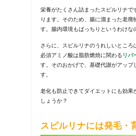
き
栄養がたくさん詰まったスピルリナで
る？
ります。そのため、腸に溜まった老廃
5
す。腸内環境もばっちりというわけな
スピ
ルリ
さらに、スピルリナのうれしいところ
ナで
アレ
必須アミノ酸は脂肪燃焼に関わる
リパ
ルギ
す。そのおかげで、基礎代謝がアップ
ー症
状緩
す。
和！
老化も防止できてダイエットにも効果
6
スピ
しょうか？
ルリ
ナに
は免
スピルリナには発毛・
疫力
アッ