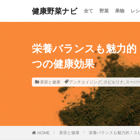
健康野菜ナビ
全て
野菜
果物
レシ
栄養バランスも魅力的
つの健康効果
美容と健康
アンチエイジング
,
スピルリナ
,
スーパ
美容と健康
栄養バランスも魅力的！ス
HOME