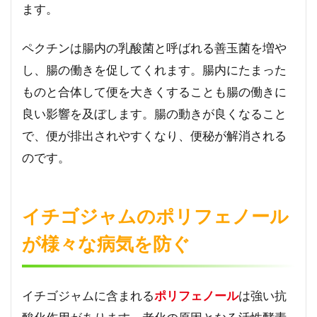
が
ます。
あ
ら
ペクチンは腸内の乳酸菌と呼ばれる善玉菌を増や
ゆ
る
し、腸の働きを促してくれます。腸内にたまった
活
ものと合体して便を大きくすることも腸の働きに
動
の
良い影響を及ぼします。腸の動きが良くなること
支
で、便が排出されやすくなり、便秘が解消される
え
に
のです。
5
イ
イチゴジャムのポリフェノール
チ
ゴ
が様々な病気を防ぐ
ジ
ャ
ム
で
イチゴジャムに含まれる
ポリフェノール
は強い抗
血
行