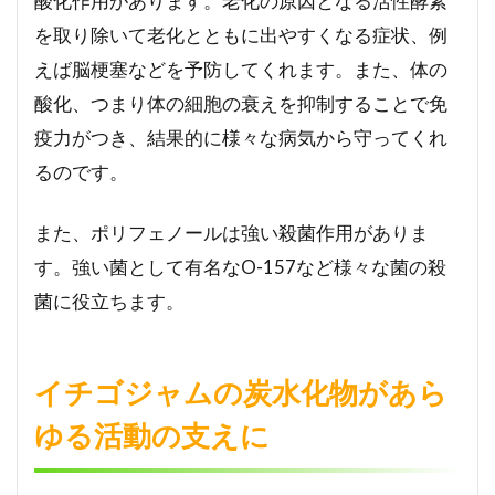
酸化作用があります。老化の原因となる活性酵素
が
を取り除いて老化とともに出やすくなる症状、例
良
えば脳梗塞などを予防してくれます。また、体の
く
な
酸化、つまり体の細胞の衰えを抑制することで免
る
疫力がつき、結果的に様々な病気から守ってくれ
6
るのです。
血
糖
値
また、ポリフェノールは強い殺菌作用がありま
も
す。強い菌として有名なO-157など様々な菌の殺
安
定
菌に役立ちます。
す
る
効
イチゴジャムの炭水化物があら
果
が
ゆる活動の支えに
期
待
で