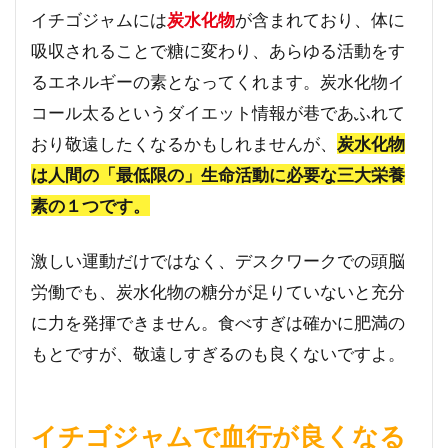
き
イチゴジャムには
炭水化物
が含まれており、体に
る
吸収されることで糖に変わり、あらゆる活動をす
7
るエネルギーの素となってくれます。炭水化物イ
イチ
コール太るというダイエット情報が巷であふれて
ゴジ
ャム
おり敬遠したくなるかもしれませんが、
炭水化物
を手
は人間の「最低限の」生命活動に必要な三大栄養
作り
しよ
素の１つです。
う！
激しい運動だけではなく、デスクワークでの頭脳
労働でも、炭水化物の糖分が足りていないと充分
に力を発揮できません。食べすぎは確かに肥満の
もとですが、敬遠しすぎるのも良くないですよ。
イチゴジャムで血行が良くなる