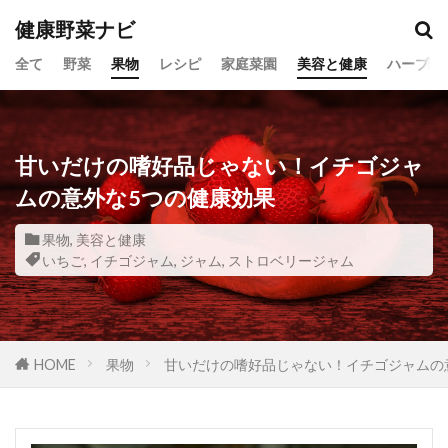
健康野菜ナビ
全て
野菜
果物
レシピ
家庭菜園
美容と健康
ハーブ
甘いだけの嗜好品じゃない！イチゴジャ
ムの意外な5つの健康効果
果物
,
美容と健康
いちご
,
イチゴジャム
,
ジャム
,
ストロベリージャム
HOME
果物
甘いだけの嗜好品じゃない！イチゴジャムの