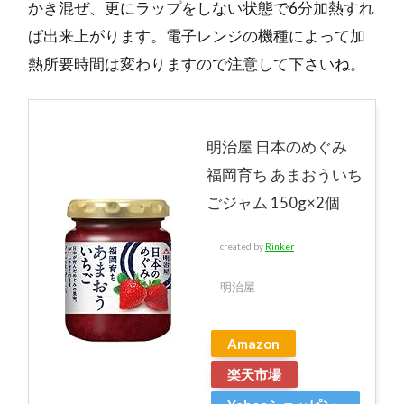
かき混ぜ、更にラップをしない状態で6分加熱すれ
ば出来上がります。電子レンジの機種によって加
熱所要時間は変わりますので注意して下さいね。
明治屋 日本のめぐみ
福岡育ち あまおういち
ごジャム 150g×2個
created by
Rinker
明治屋
Amazon
楽天市場