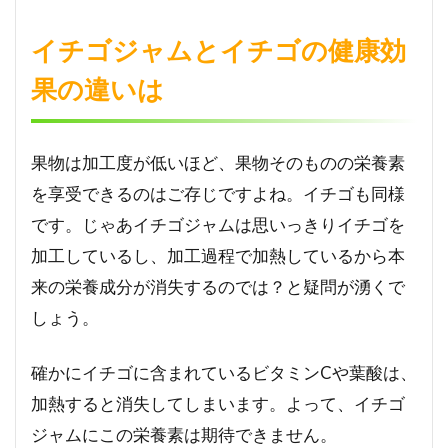
ジ
ャ
イチゴジャムとイチゴの健康効
ム
の
果の違いは
ペ
ク
チ
ン
果物は加工度が低いほど、果物そのものの栄養素
が
を享受できるのはご存じですよね。イチゴも同様
便
秘
です。じゃあイチゴジャムは思いっきりイチゴを
を
加工しているし、加工過程で加熱しているから本
解
消
来の栄養成分が消失するのでは？と疑問が湧くで
す
しょう。
る
3
確かにイチゴに含まれているビタミンCや葉酸は、
イチ
加熱すると消失してしまいます。よって、イチゴ
ゴジ
ャム
ジャムにこの栄養素は期待できません。
のポ