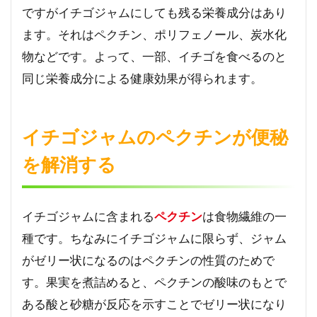
ですがイチゴジャムにしても残る栄養成分はあり
リフ
ェノ
ます。それはペクチン、ポリフェノール、炭水化
ール
物などです。よって、一部、イチゴを食べるのと
が
様々
同じ栄養成分による健康効果が得られます。
な病
気を
防ぐ
イチゴジャムのペクチンが便秘
4
を解消する
イ
チ
ゴ
ジ
イチゴジャムに含まれる
ペクチン
は食物繊維の一
ャ
ム
種です。ちなみにイチゴジャムに限らず、ジャム
の
がゼリー状になるのはペクチンの性質のためで
炭
水
す。果実を煮詰めると、ペクチンの酸味のもとで
化
ある酸と砂糖が反応を示すことでゼリー状になり
物