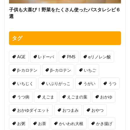
子供も大喜び！野菜をたくさん使ったパスタレシピ６
選
タグ
AGE
L-ドーパ
PMS
αリノレン酸
β-カロテン
β−カロテン
いちご
いちじく
いぶりがっこ
うがい
うつ
うつ病
えごま
えごまの葉
おかゆ
おかゆダイエット
おつまみ
おやつ
お粥
お茶
かいわれ大根
かき揚げ