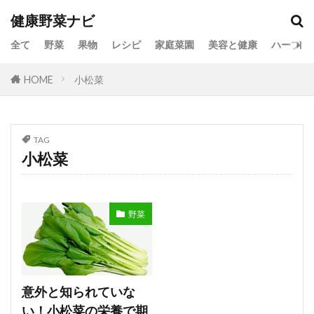
健康野菜ナビ
全て
野菜
果物
レシピ
家庭菜園
美容と健康
ハーブ
HOME
小松菜
TAG
小松菜
野菜
意外と知られていな
い！小松菜の栄養で期