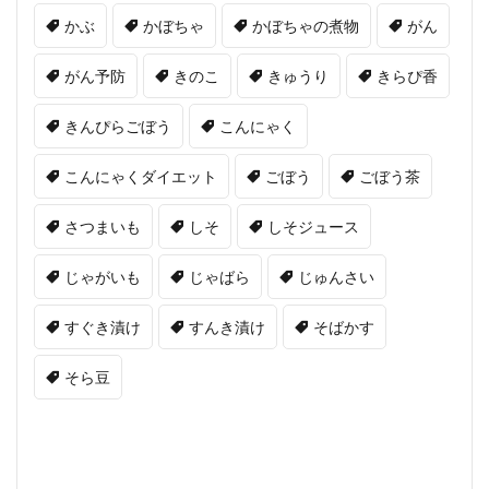
かぶ
かぼちゃ
かぼちゃの煮物
がん
がん予防
きのこ
きゅうり
きらぴ香
きんぴらごぼう
こんにゃく
こんにゃくダイエット
ごぼう
ごぼう茶
さつまいも
しそ
しそジュース
じゃがいも
じゃばら
じゅんさい
すぐき漬け
すんき漬け
そばかす
そら豆