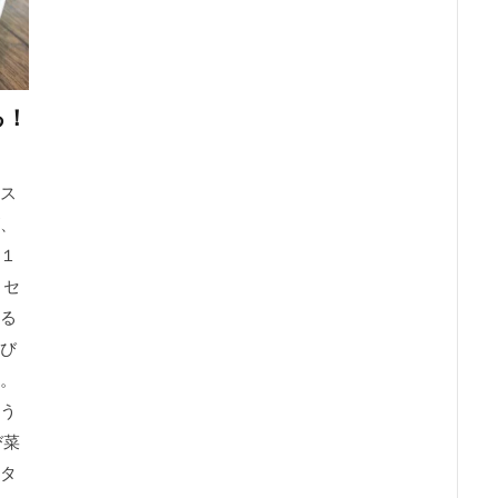
る！
ス
、
１
、セ
る
び
。
う
び菜
タ