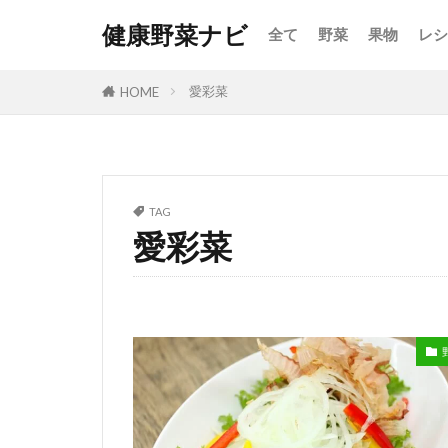
健康野菜ナビ
全て
野菜
果物
レシ
愛彩菜
HOME
TAG
愛彩菜