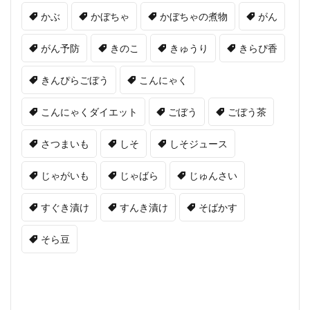
かぶ
かぼちゃ
かぼちゃの煮物
がん
がん予防
きのこ
きゅうり
きらぴ香
きんぴらごぼう
こんにゃく
こんにゃくダイエット
ごぼう
ごぼう茶
さつまいも
しそ
しそジュース
じゃがいも
じゃばら
じゅんさい
すぐき漬け
すんき漬け
そばかす
そら豆