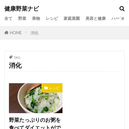
健康野菜ナビ
全て
野菜
果物
レシピ
家庭菜園
美容と健康
ハーブ
HOME
消化
TAG
消化
レシピ
野菜たっぷりのお粥を
食べてダイエットがで