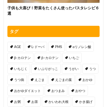
子供も大喜び！野菜をたくさん使ったパスタレシピ６
選
タグ
AGE
L-ドーパ
PMS
αリノレン酸
β-カロテン
β−カロテン
いちご
いちじく
いぶりがっこ
うがい
うつ
うつ病
えごま
えごまの葉
おかゆ
おかゆダイエット
おつまみ
おやつ
お粥
お茶
かいわれ大根
かき揚げ