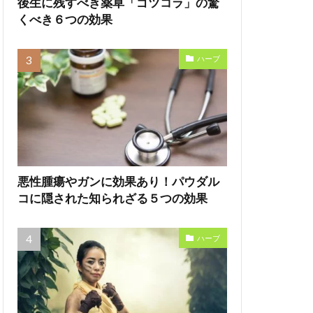
後生に残すべき薬草「ゴツコラ」の驚
くべき６つの効果
ハーブ
悪性腫瘍やガンに効果あり！パウダル
コに隠された知られざる５つの効果
ハーブ