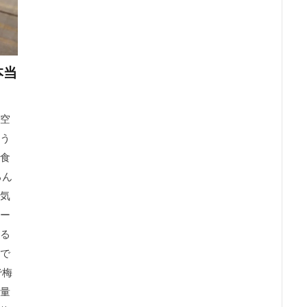
本当
空
う
食
ろん
気
ー
る
で
で梅
量