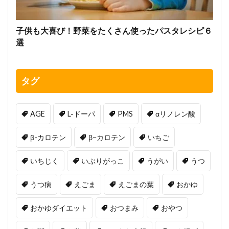
子供も大喜び！野菜をたくさん使ったパスタレシピ６
選
タグ
AGE
L-ドーパ
PMS
αリノレン酸
β-カロテン
β−カロテン
いちご
いちじく
いぶりがっこ
うがい
うつ
うつ病
えごま
えごまの葉
おかゆ
おかゆダイエット
おつまみ
おやつ