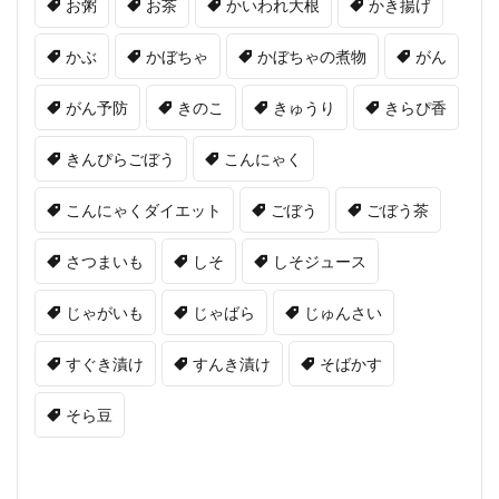
お粥
お茶
かいわれ大根
かき揚げ
かぶ
かぼちゃ
かぼちゃの煮物
がん
がん予防
きのこ
きゅうり
きらぴ香
きんぴらごぼう
こんにゃく
こんにゃくダイエット
ごぼう
ごぼう茶
さつまいも
しそ
しそジュース
じゃがいも
じゃばら
じゅんさい
すぐき漬け
すんき漬け
そばかす
そら豆