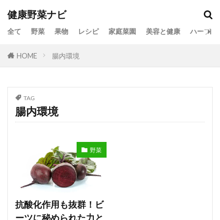
健康野菜ナビ
全て
野菜
果物
レシピ
家庭菜園
美容と健康
ハーブ
HOME
腸内環境
TAG
腸内環境
野菜
抗酸化作用も抜群！ビ
ーツに秘められた力と