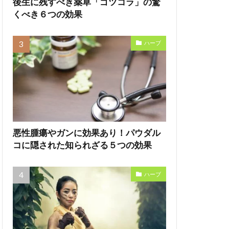
後生に残すべき薬草「ゴツコラ」の驚
くべき６つの効果
ハーブ
悪性腫瘍やガンに効果あり！パウダル
コに隠された知られざる５つの効果
ハーブ