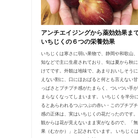
アンチエイジングから薬効効果ま
いちじくの６つの栄養効果
いちじくは寒さに弱い果物で、静岡や和歌山、
知などで主に生産されており、旬は夏から秋に
けてです。外観は地味で、あまりおいしそうに
えない割に、口にほおばると何とも言えない甘
っぱさとプチプチ感がたまらく、ついつい手が
まらなくなってしまいます。 いちじくを半分
るとあらわれるつぶつぶの赤い・このプチプチ
感の正体は、実はいちじくの花だったのです。
観からは花が見えないまま実がなるので、「無
果（むかか）」と記されています。 いちじく