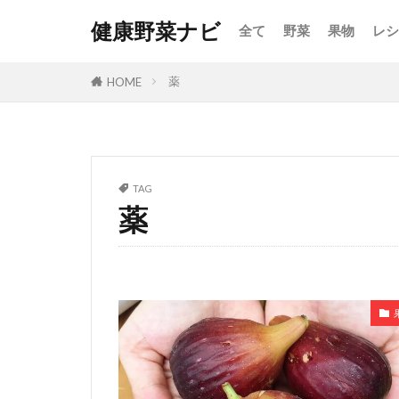
健康野菜ナビ
全て
野菜
果物
レシ
薬
HOME
TAG
薬