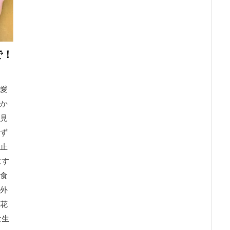
で！
愛
か
見
ず
止
にす
食
外
花
は生