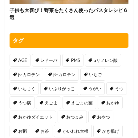
子供も大喜び！野菜をたくさん使ったパスタレシピ６
選
タグ
AGE
L-ドーパ
PMS
αリノレン酸
β-カロテン
β−カロテン
いちご
いちじく
いぶりがっこ
うがい
うつ
うつ病
えごま
えごまの葉
おかゆ
おかゆダイエット
おつまみ
おやつ
お粥
お茶
かいわれ大根
かき揚げ