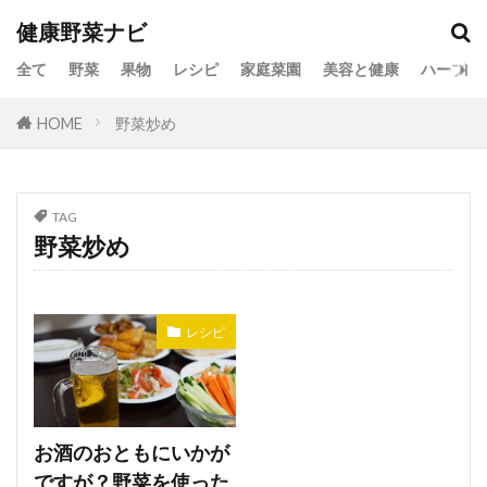
健康野菜ナビ
全て
野菜
果物
レシピ
家庭菜園
美容と健康
ハーブ
HOME
野菜炒め
TAG
野菜炒め
レシピ
お酒のおともにいかが
ですが？野菜を使った