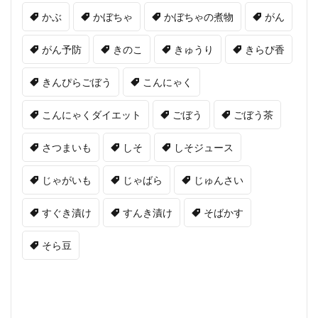
かぶ
かぼちゃ
かぼちゃの煮物
がん
がん予防
きのこ
きゅうり
きらぴ香
きんぴらごぼう
こんにゃく
こんにゃくダイエット
ごぼう
ごぼう茶
さつまいも
しそ
しそジュース
じゃがいも
じゃばら
じゅんさい
すぐき漬け
すんき漬け
そばかす
そら豆