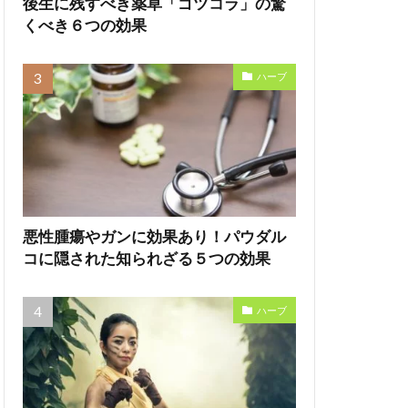
後生に残すべき薬草「ゴツコラ」の驚
くべき６つの効果
ハーブ
悪性腫瘍やガンに効果あり！パウダル
コに隠された知られざる５つの効果
ハーブ