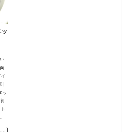
エッ
い
向
ダイ
則
エッ
養
ット
。
む