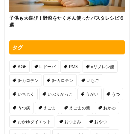
子供も大喜び！野菜をたくさん使ったパスタレシピ６
選
タグ
AGE
L-ドーパ
PMS
αリノレン酸
β-カロテン
β−カロテン
いちご
いちじく
いぶりがっこ
うがい
うつ
うつ病
えごま
えごまの葉
おかゆ
おかゆダイエット
おつまみ
おやつ