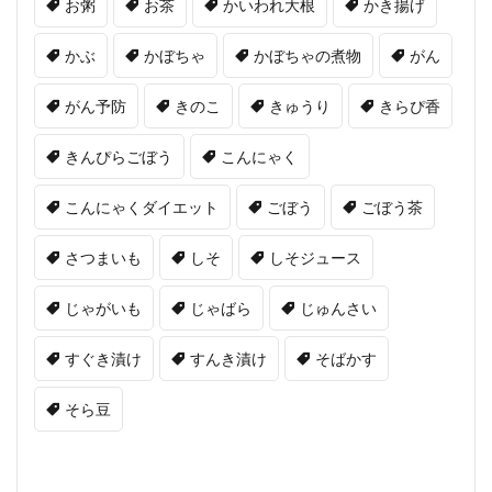
お粥
お茶
かいわれ大根
かき揚げ
かぶ
かぼちゃ
かぼちゃの煮物
がん
がん予防
きのこ
きゅうり
きらぴ香
きんぴらごぼう
こんにゃく
こんにゃくダイエット
ごぼう
ごぼう茶
さつまいも
しそ
しそジュース
じゃがいも
じゃばら
じゅんさい
すぐき漬け
すんき漬け
そばかす
そら豆