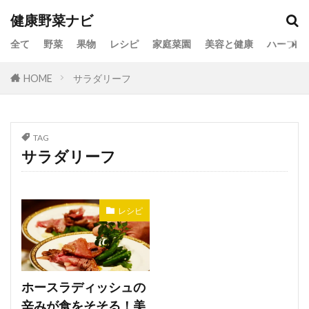
健康野菜ナビ
全て
野菜
果物
レシピ
家庭菜園
美容と健康
ハーブ
HOME
サラダリーフ
TAG
サラダリーフ
レシピ
ホースラディッシュの
辛みが食をそそる！美