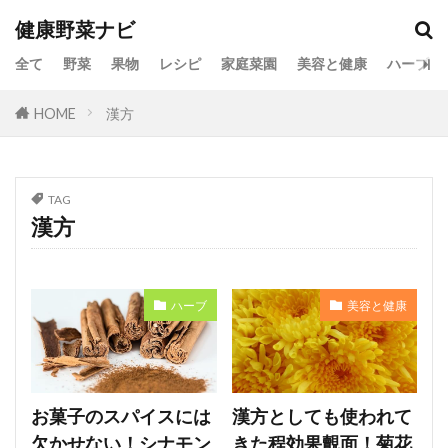
健康野菜ナビ
全て
野菜
果物
レシピ
家庭菜園
美容と健康
ハーブ
HOME
漢方
TAG
漢方
ハーブ
美容と健康
お菓子のスパイスには
漢方としても使われて
欠かせない！シナモン
きた程効果覿面！菊花