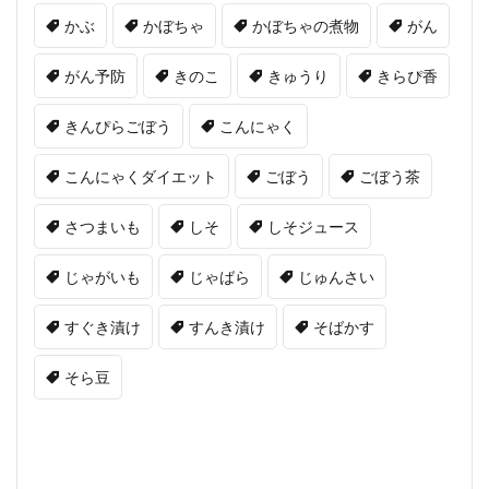
かぶ
かぼちゃ
かぼちゃの煮物
がん
がん予防
きのこ
きゅうり
きらぴ香
きんぴらごぼう
こんにゃく
こんにゃくダイエット
ごぼう
ごぼう茶
さつまいも
しそ
しそジュース
じゃがいも
じゃばら
じゅんさい
すぐき漬け
すんき漬け
そばかす
そら豆