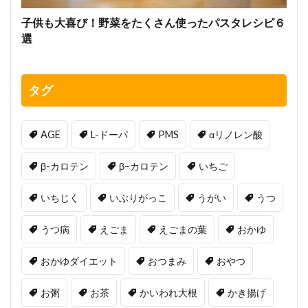
子供も大喜び！野菜をたくさん使ったパスタレシピ６
選
タグ
AGE
L-ドーパ
PMS
αリノレン酸
β-カロテン
β−カロテン
いちご
いちじく
いぶりがっこ
うがい
うつ
うつ病
えごま
えごまの葉
おかゆ
おかゆダイエット
おつまみ
おやつ
お粥
お茶
かいわれ大根
かき揚げ