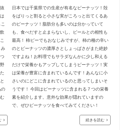
抜
日本では千葉県での生産が有名なピーナッツ！殻
は
をぱりっと割ると小さな実がころっと出てくるあ
もこ
のピーナッツ！脂肪分も多いのは分かっていて
飲
も、食べだすと止まらないし、ビールとの相性も
こ
最高！ 柿ピーでもおなじみですが、柿の種の辛い
まみ
のとピーナッツの濃厚さとしょっぱさがまた絶妙
つ
ですよね！お料理でもサラダなんかに少し和える
野
だけで栄養かもアップしてしまうピーナッツ！実
た
は栄養が豊富に含まれているんです！あんなに小
と
さいのにどこに含まれているのと思ってしまいそ
品の
うです！ 今回はピーナッツに含まれる７つの栄養
む
素を紹介します。意外な効果が隠れていますの
で、ぜひピーナッツを食べてみてください！
む
続きを読む