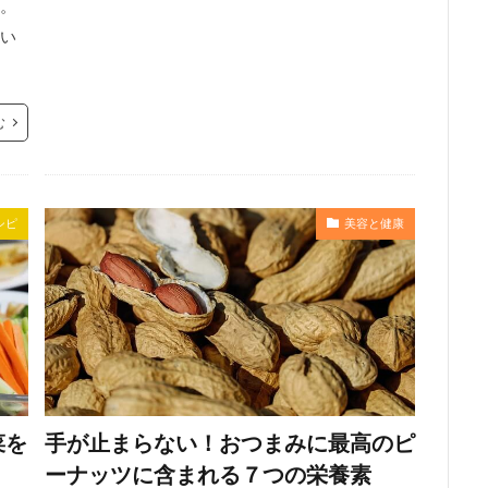
。
い
む
シピ
美容と健康
菜を
手が止まらない！おつまみに最高のピ
ーナッツに含まれる７つの栄養素