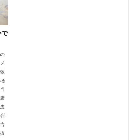
いで
の
メ
敬
いる
当
康
皮
心部
含
抜