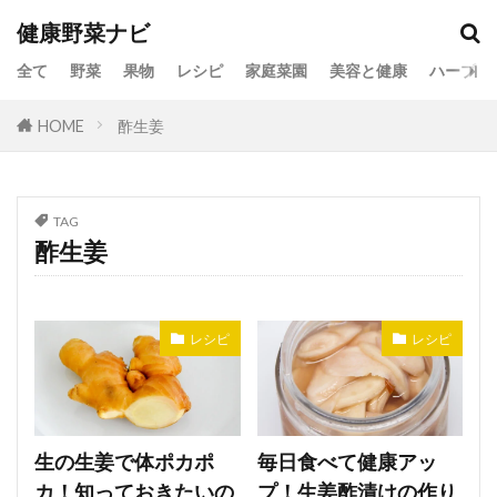
健康野菜ナビ
全て
野菜
果物
レシピ
家庭菜園
美容と健康
ハーブ
HOME
酢生姜
TAG
酢生姜
レシピ
レシピ
生の生姜で体ポカポ
毎日食べて健康アッ
カ！知っておきたいの
プ！生姜酢漬けの作り