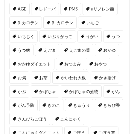
AGE
L-ドーパ
PMS
αリノレン酸
β-カロテン
β−カロテン
いちご
いちじく
いぶりがっこ
うがい
うつ
うつ病
えごま
えごまの葉
おかゆ
おかゆダイエット
おつまみ
おやつ
お粥
お茶
かいわれ大根
かき揚げ
かぶ
かぼちゃ
かぼちゃの煮物
がん
がん予防
きのこ
きゅうり
きらぴ香
きんぴらごぼう
こんにゃく
こんにゃくダイエット
ごぼう
ごぼう茶