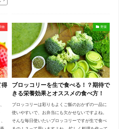
果物
野菜
て得
ブロッコリーを生で食べる！？期待で
きる栄養効果とオススメの食べ方！
、
ブロッコリーは彩りもよくご飯のおかずの一品に
使いやすいで、お弁当にも欠かせないですよね。
く、
そんな毎日使いたいブロッコリーですが生で食べ
香
るの！？って思いますよね。 忙しく料理を作って