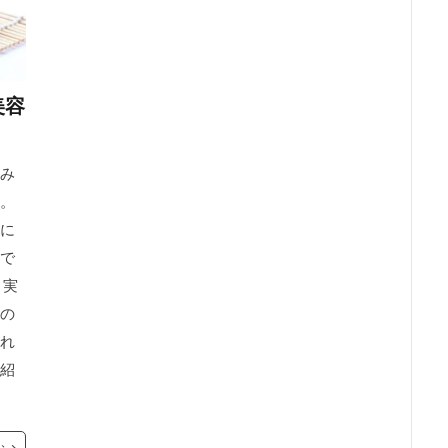
美容
み
。
に
で
、実
の
れ
紹
む