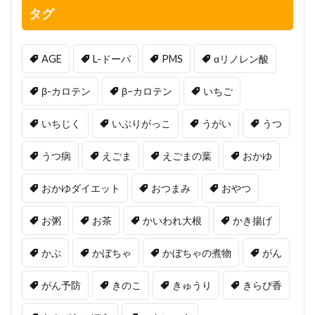
タグ
AGE
L-ドーパ
PMS
αリノレン酸
β-カロテン
β−カロテン
いちご
いちじく
いぶりがっこ
うがい
うつ
うつ病
えごま
えごまの葉
おかゆ
おかゆダイエット
おつまみ
おやつ
お粥
お茶
かいわれ大根
かき揚げ
かぶ
かぼちゃ
かぼちゃの煮物
がん
がん予防
きのこ
きゅうり
きらぴ香