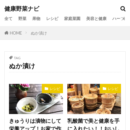
健康野菜ナビ
全て
野菜
果物
レシピ
家庭菜園
美容と健康
ハーブ
HOME
ぬか漬け
TAG
ぬか漬け
レシピ
レシピ
きゅうりは漬物にして
乳酸菌で美と健康を手
栄養アップ！お家で作
に入れたい！！おいし