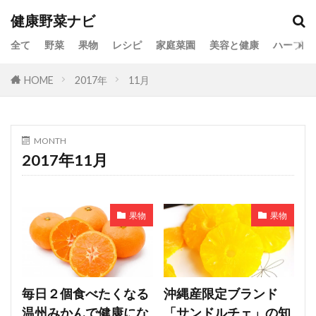
健康野菜ナビ
全て
野菜
果物
レシピ
家庭菜園
美容と健康
ハーブ
HOME
2017年
11月
MONTH
2017年11月
果物
果物
毎日２個食べたくなる
沖縄産限定ブランド
温州みかんで健康にな
「サンドルチェ」の知