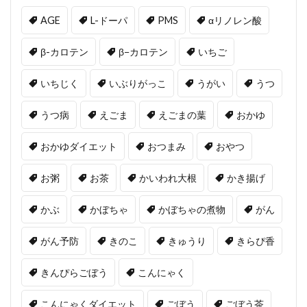
AGE
L-ドーパ
PMS
αリノレン酸
β-カロテン
β−カロテン
いちご
いちじく
いぶりがっこ
うがい
うつ
うつ病
えごま
えごまの葉
おかゆ
おかゆダイエット
おつまみ
おやつ
お粥
お茶
かいわれ大根
かき揚げ
かぶ
かぼちゃ
かぼちゃの煮物
がん
がん予防
きのこ
きゅうり
きらぴ香
きんぴらごぼう
こんにゃく
こんにゃくダイエット
ごぼう
ごぼう茶