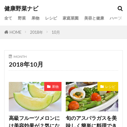
健康野菜ナビ
全て
野菜
果物
レシピ
家庭菜園
美容と健康
ハーブ
HOME
2018年
10月
MONTH
2018年10月
果物
レシピ
高級フルーツメロンに
旬のアスパラガスを美
は美容効果が？気にな
味しく簡単に料理でき