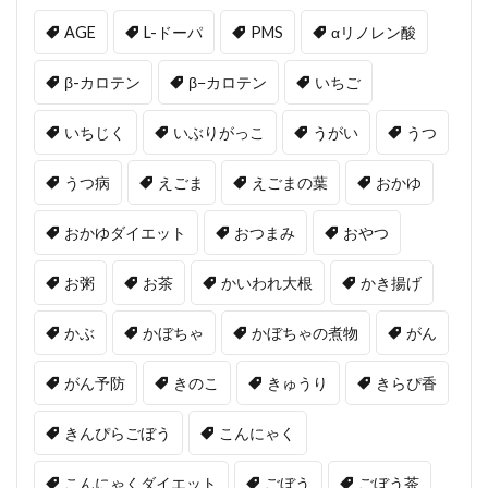
AGE
L-ドーパ
PMS
αリノレン酸
β-カロテン
β−カロテン
いちご
いちじく
いぶりがっこ
うがい
うつ
うつ病
えごま
えごまの葉
おかゆ
おかゆダイエット
おつまみ
おやつ
お粥
お茶
かいわれ大根
かき揚げ
かぶ
かぼちゃ
かぼちゃの煮物
がん
がん予防
きのこ
きゅうり
きらぴ香
きんぴらごぼう
こんにゃく
こんにゃくダイエット
ごぼう
ごぼう茶