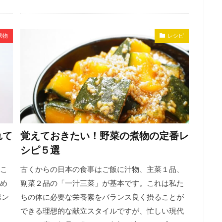
果物
レシピ
れて
覚えておきたい！野菜の煮物の定番レ
シピ５選
こ
古くからの日本の食事はご飯に汁物、主菜１品、
め
副菜２品の「一汁三菜」が基本です。これは私た
ポン
ちの体に必要な栄養素をバランス良く摂ることが
できる理想的な献立スタイルですが、忙しい現代