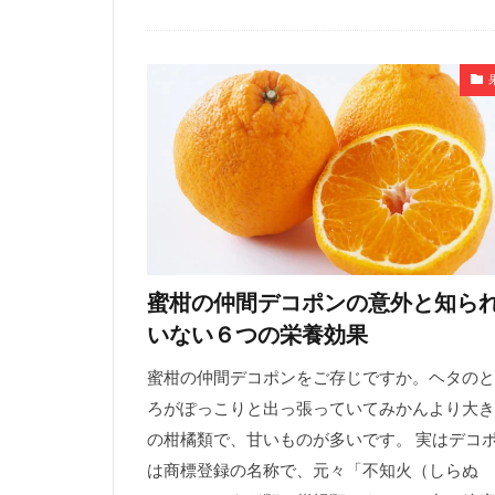
蜜柑の仲間デコポンの意外と知ら
いない６つの栄養効果
蜜柑の仲間デコポンをご存じですか。ヘタのと
ろがぽっこりと出っ張っていてみかんより大き
の柑橘類で、甘いものが多いです。 実はデコ
は商標登録の名称で、元々「不知火（しらぬ