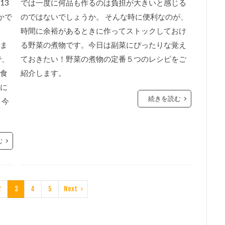
13
では一度に何品も作るのは負担が大きいと感じる
かで
のではないでしょうか。 そんな時に便利なのが、
時間に余裕があるときに作ってストックしておけ
ま
る野菜の煮物です。今日は副菜にぴったりな覚え
で、
ておきたい！野菜の煮物の定番５つのレシピをご
食
紹介します。
に
続きを読む
 今
む
2
3
4
5
Next