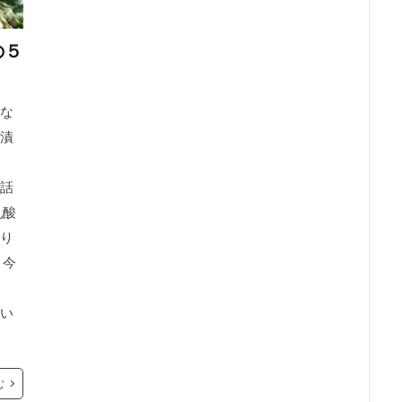
の５
な
漬
話
乳酸
り
 今
い
む