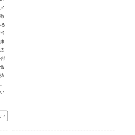
メ
敬
いる
当
康
皮
心部
含
抜
。
い
む