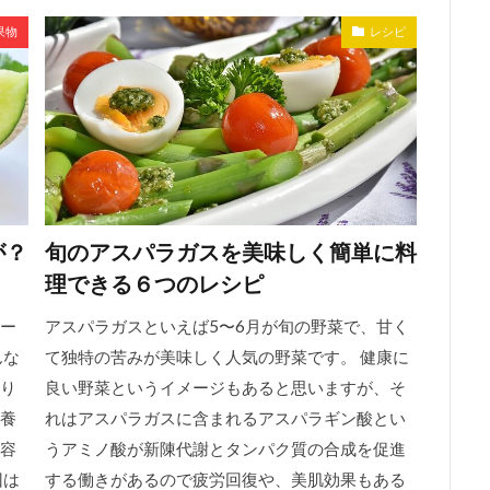
果物
レシピ
が？
旬のアスパラガスを美味しく簡単に料
理できる６つのレシピ
ー
アスパラガスといえば5〜6月が旬の野菜で、甘く
んな
て独特の苦みが美味しく人気の野菜です。 健康に
り
良い野菜というイメージもあると思いますが、そ
養
れはアスパラガスに含まれるアスパラギン酸とい
容
うアミノ酸が新陳代謝とタンパク質の合成を促進
回は
する働きがあるので疲労回復や、美肌効果もある