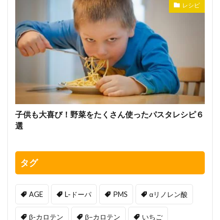
レシピ
子供も大喜び！野菜をたくさん使ったパスタレシピ６
選
タグ
AGE
L-ドーパ
PMS
αリノレン酸
β-カロテン
β−カロテン
いちご