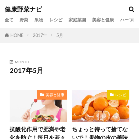
健康野菜ナビ
全て
野菜
果物
レシピ
家庭菜園
美容と健康
ハーブ
HOME
2017年
5月
MONTH
2017年5月
美容と健康
レシピ
抗酸化作用で肥満や老
ちょっと待って捨てな
化を防ぐ！毎日を若々
いで！果物の皮の美味