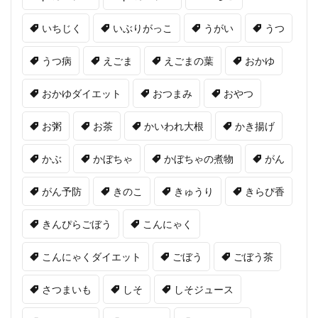
いちじく
いぶりがっこ
うがい
うつ
うつ病
えごま
えごまの葉
おかゆ
おかゆダイエット
おつまみ
おやつ
お粥
お茶
かいわれ大根
かき揚げ
かぶ
かぼちゃ
かぼちゃの煮物
がん
がん予防
きのこ
きゅうり
きらぴ香
きんぴらごぼう
こんにゃく
こんにゃくダイエット
ごぼう
ごぼう茶
さつまいも
しそ
しそジュース