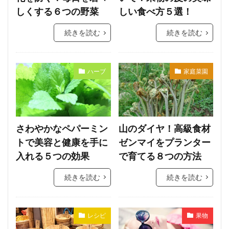
しくする６つの野菜
しい食べ方５選！
続きを読む
続きを読む
ハーブ
家庭菜園
さわやかなペパーミン
山のダイヤ！高級食材
トで美容と健康を手に
ゼンマイをプランター
入れる５つの効果
で育てる８つの方法
続きを読む
続きを読む
レシピ
果物