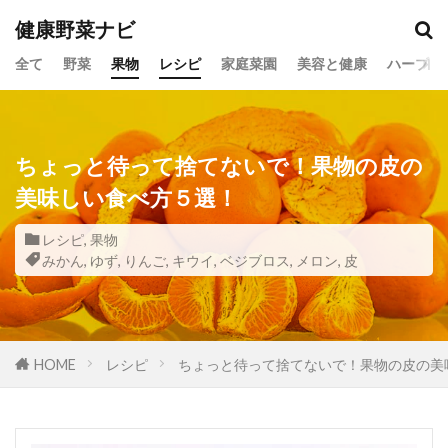
健康野菜ナビ
全て
野菜
果物
レシピ
家庭菜園
美容と健康
ハーブ
ちょっと待って捨てないで！果物の皮の
美味しい食べ方５選！
レシピ
,
果物
みかん
,
ゆず
,
りんご
,
キウイ
,
ベジブロス
,
メロン
,
皮
HOME
レシピ
ちょっと待って捨てないで！果物の皮の美