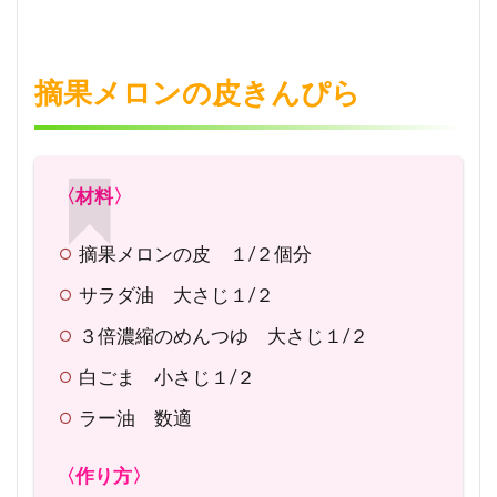
天
ぷ
ら
摘果メロンの皮きんぴら
3
キ
ウ
イ
〈材料〉
の
皮
摘果メロンの皮 １/２個分
の
グ
サラダ油 大さじ１/２
リ
ー
３倍濃縮のめんつゆ 大さじ１/２
ン
ス
白ごま 小さじ１/２
ム
ー
ラー油 数適
ジ
ー
〈作り方〉