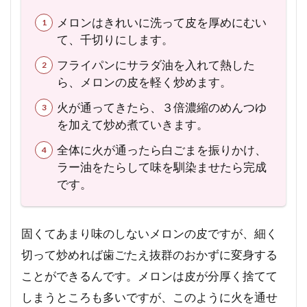
4
み
メロンはきれいに洗って皮を厚めにむい
か
て、千切りにします。
ん
の
フライパンにサラダ油を入れて熱した
皮
ら、メロンの皮を軽く炒めます。
ご
と
火が通ってきたら、３倍濃縮のめんつゆ
パ
を加えて炒め煮ていきます。
ウ
全体に火が通ったら白ごまを振りかけ、
ン
ド
ラー油をたらして味を馴染ませたら完成
ケ
です。
ー
キ
5
固くてあまり味のしないメロンの皮ですが、細く
ゆ
切って炒めれば歯ごたえ抜群のおかずに変身する
ず
ことができるんです。メロンは皮が分厚く捨てて
皮
の
しまうところも多いですが、このように火を通せ
ピ