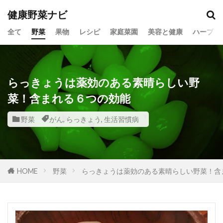
健康野菜ナビ
全て
野菜
果物
レシピ
家庭菜園
美容と健康
ハーブ
らっきょうは薬効のある素晴らしい野
菜！含まれる６つの効能
野菜
がん
,
らっきょう
,
生活習慣病
HOME
野菜
らっきょうは薬効のある素晴らしい野菜！含