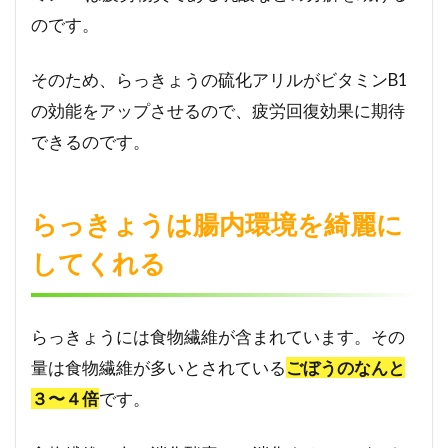
防す
のです。
る野
菜！
そのため、らっきょうの硫化アリルがビタミンB1
4
の効能をアップさせるので、疲労回復効果に期待
らっ
できるのです。
きょ
うは
血流
を改
らっきょうは腸内環境を綺麗に
善し
代謝
してくれる
もア
ッ
プ！
らっきょうには食物繊維が含まれています。その
5
量は食物繊維が多いとされている
ごぼうのなんと
らっ
きょ
３〜４倍
です。
うは
食欲