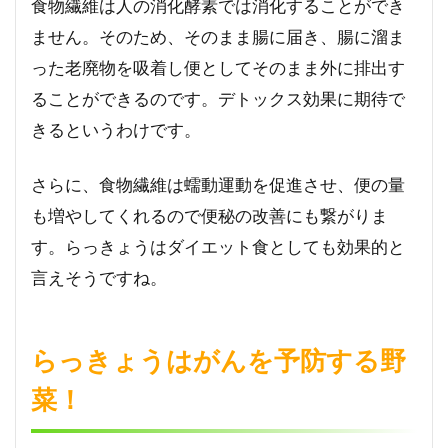
食物繊維は人の消化酵素では消化することができ
増進
させ
ません。そのため、そのまま腸に届き、腸に溜ま
る！
った老廃物を吸着し便としてそのまま外に排出す
6
ることができるのです。デトックス効果に期待で
らっ
きょ
きるというわけです。
うで
生活
さらに、食物繊維は蠕動運動を促進させ、便の量
習慣
病予
も増やしてくれるので便秘の改善にも繋がりま
防・
す。らっきょうはダイエット食としても効果的と
改善
言えそうですね。
らっきょうはがんを予防する野
菜！