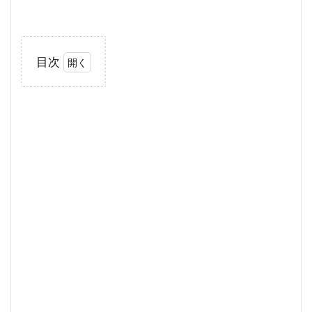
目次
1
らっ
きょ
うは
疲労
を回
復効
果が
あ
る！
2
ら
っ
き
ょ