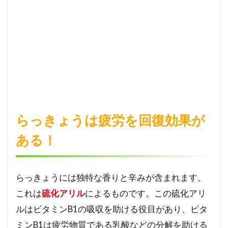
う
は
腸
内
環
境
を
綺
麗
に
し
らっきょうは疲労を回復効果が
て
く
ある！
れ
る
3
らっきょうには独特な香りと辛みが含まれます。
らっ
これは
硫化アリル
によるものです。この硫化アリ
きょ
うは
ルはビタミンB1の吸収を助ける役目があり、ビタ
がん
ミンB1は疲労物質である乳酸などの分解を助ける
を予