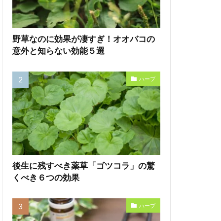
野草なのに効果が凄すぎ！オオバコの
意外と知らない効能５選
ハーブ
後生に残すべき薬草「ゴツコラ」の驚
くべき６つの効果
ハーブ