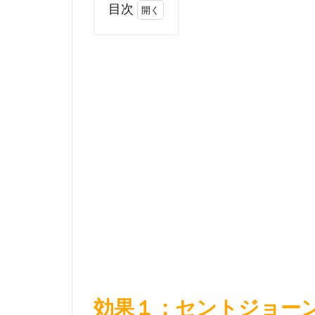
目次
1
効
果１：
セント
ジョー
ンズワ
ートは
うつ症
状を改
善させ
る？？
2
効果
２：
なか
なか
眠れ
効果１：セントジョー
ない