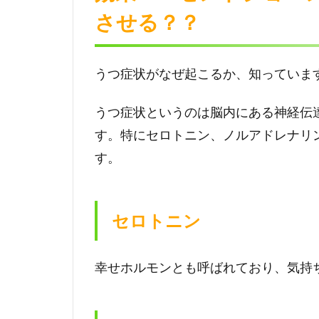
とき
させる？？
はセ
ント
ジョ
ーン
うつ症状がなぜ起こるか、知っていま
ズワ
ート
うつ症状というのは脳内にある神経伝
3
す。特にセロトニン、ノルアドレナリ
効果
す。
３：
女性
が直
面す
セロトニン
る悩
みを
セン
幸せホルモンとも呼ばれており、気持
トジ
ョー
ンズ