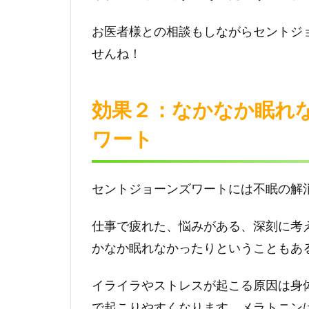
ダイ
エッ
お医者様との相談もしながらセントジ
トに
せんね！
も期
待が
高ま
るセ
効果２：なかなか眠れ
ント
ワート
ジョ
ーン
ズワ
ート
セントジョーンズワートには不眠の解
仕事で疲れた、悩みがある、深刻に考
かなか眠れなかったりということもあ
イライラやストレスが起こる原因は身
で起こりやすくなります。メラトニン