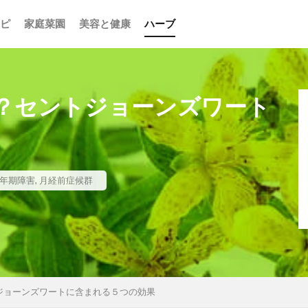
ピ
家庭菜園
美容と健康
ハーブ
？セントジョーンズワート
年期障害
,
月経前症候群
ジョーンズワートに含まれる５つの効果