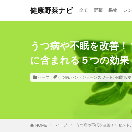
健康野菜ナビ
全て
野菜
果物
レシ
うつ病や不眠を改善！
に含まれる５つの効果
ハーブ
うつ病
,
セントジョーンズワート
,
不眠症
,
更
ハーブ
うつ病や不眠を改善！？セント
HOME