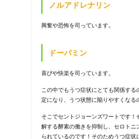
ノルアドレナリン
ワー
トが
解決
興奮や恐怖を司っています。
しま
す！
4
効
ドーパミン
果４：
セント
ジョー
喜びや快楽を司っています。
ンズワ
ートに
は消毒
この中でもうつ症状にとても関係する
作用も
定になり、うつ状態に陥りやすくなる
ある
の？？
そこでセントジョーンズワートです！
5
解する酵素の働きを抑制し、セロトニ
効果
５：
られているのです！そのためうつ症状