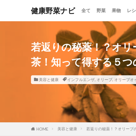
健康野菜ナビ
全て
野菜
果物
レシ
若返りの秘薬！？オリ
茶！知って得する５つ
美容と健康
インフルエンザ
,
オリーブ
,
オリーブオ
美容と健康
若返りの秘薬！？オリーブ
HOME