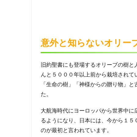
ブ
の
こ
と
2
意外と知らないオリー
オリ
ーブ
葉が
もつ
旧約聖書にも登場するオリーブの樹と
絶大
んと５０００年以上前から栽培されて
な効
果！
「生命の樹」「神様からの贈り物」と
た。
3
オリ
ーブ
大航海時代にヨーロッパから世界中に
葉の
るようになり、日本には、今から１５
効能
のが最初と言われています。
を体