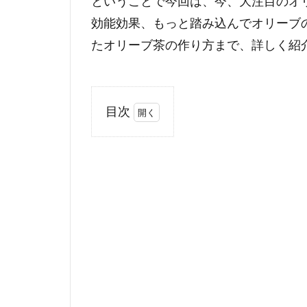
ということで今回は、今、大注目のオ
効能効果、もっと踏み込んでオリーブ
たオリーブ茶の作り方まで、詳しく紹
目次
1
意
外
と
知
ら
な
い
オ
リ
ー