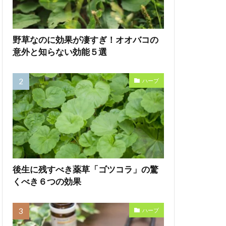
野草なのに効果が凄すぎ！オオバコの
意外と知らない効能５選
ハーブ
後生に残すべき薬草「ゴツコラ」の驚
くべき６つの効果
ハーブ