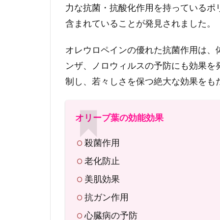
を摘
力な抗菌・抗酸化作用を持っているポ
みオ
含まれていることが発見されました。
リー
ブ茶
を作
オレウロペインの優れた抗菌作用は、
る！
ンザ、ノロウィルスの予防にも効果を
制し、若々しさを保つ絶大な効果をも
オリーブ葉の効能効果
殺菌作用
老化防止
美肌効果
抗ガン作用
心臓病の予防