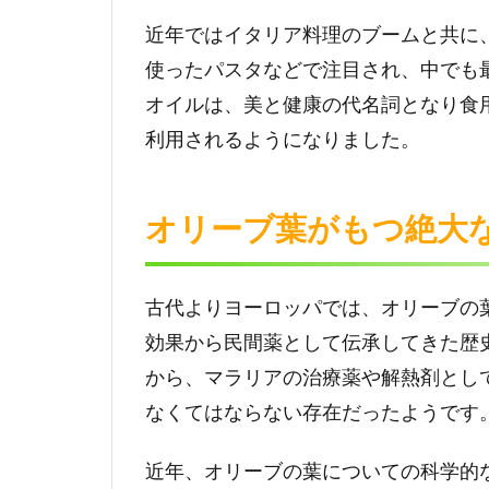
に取
り入
近年ではイタリア料理のブームと共に
れる
使ったパスタなどで注目され、中でも
に
は？
オイルは、美と健康の代名詞となり食
利用されるようになりました。
4
オリ
ーブ
オリーブ葉がもつ絶大
の樹
をお
家で
育て
古代よりヨーロッパでは、オリーブの
よ
効果から民間薬として伝承してきた歴
う！
から、マラリアの治療薬や解熱剤とし
5
なくてはならない存在だったようです
オリ
ーブ
の葉
近年、オリーブの葉についての科学的