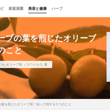
ピ
家庭菜園
美容と健康
ハーブ
ーブの葉を煎じたオリーブ
のこと
イル
,
オリーブ茶
,
ノロウイルス
,
葉
の葉を煎じたオリーブ茶！知って得する５つのこと